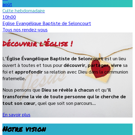
août
Culte hebdomadaire
10h00
Eglise Evangélique Baptiste de Seloncourt
Tous nos rendez-vous
Découvrir l’Église !
L’
Église Évangélique Baptiste de Seloncourt
est un lieu
ouvert à toutes et tous pour
découvrir
,
partager
,
vivre
sa
foi et
approfondir
sa relation avec Dieu dans la communion
fraternelle.
Nous pensons que
Dieu se révèle à chacun
et qu’
Il
transforme la vie de toute personne qui le cherche de
tout son cœur
, quel que soit son parcours…
En savoir plus
Notre vision