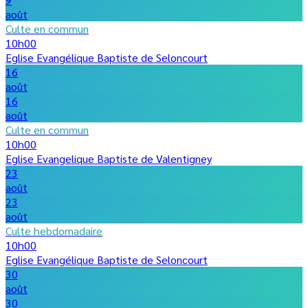
août
Culte en commun
10h00
Eglise Evangélique Baptiste de Seloncourt
16
août
16
août
Culte en commun
10h00
Eglise Evangelique Baptiste de Valentigney
23
août
23
août
Culte hebdomadaire
10h00
Eglise Evangélique Baptiste de Seloncourt
30
août
30