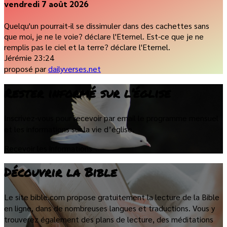
vendredi 7 août 2026
Quelqu'un pourrait-il se dissimuler dans des cachettes sans
que moi, je ne le voie? déclare l'Eternel. Est-ce que je ne
remplis pas le ciel et la terre? déclare l'Eternel.
Jérémie 23:24
proposé par
dailyverses.net
Rester informé sur l’église
Inscrivez-vous pour recevoir par email le programme mensuel
et les informations sur la vie d’église.
Recevoir les informations
Découvrir la Bible
Le site bible.com propose gratuitement la lecture de la Bible
en ligne, dans de nombreuses langues et traductions. Vous y
trouverez également des plans de lecture, des méditations