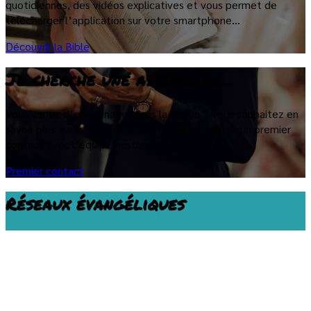
quotidiennes, des vidéos explicatives et vous permet de
télécharger l’application sur votre smartphone…
Découvrir la Bible
Je cherche une assemblée…
Vous venez d’emménager dans la région ? Vous souhaitez en
savoir plus sur la foi Chrétienne ? Vous souhaitez un premier
contact avec l’équipe pastorale ?
Premier contact
Réseaux évangéliques