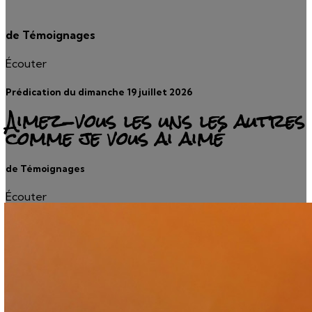
de Témoignages
Écouter
Prédication du dimanche 19 juillet 2026
Aimez-vous les uns les autres
comme je vous ai aimé
de Témoignages
Écouter