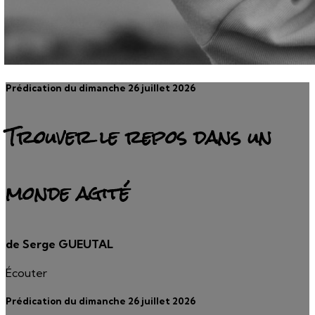
Prédication du dimanche 26 juillet 2026
Trouver le repos dans un
monde agité
de Serge GUEUTAL
Écouter
Prédication du dimanche 26 juillet 2026