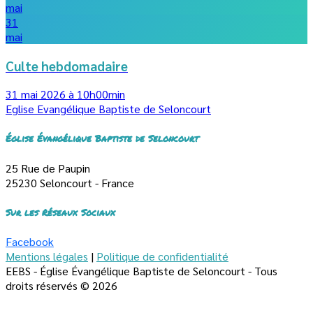
mai
31
mai
Culte hebdomadaire
31 mai 2026 à 10h00min
Eglise Evangélique Baptiste de Seloncourt
Église Évangélique Baptiste de Seloncourt
25 Rue de Paupin
25230 Seloncourt - France
Sur les Réseaux Sociaux
Facebook
Mentions légales
|
Politique de confidentialité
EEBS - Église Évangélique Baptiste de Seloncourt - Tous
droits réservés © 2026