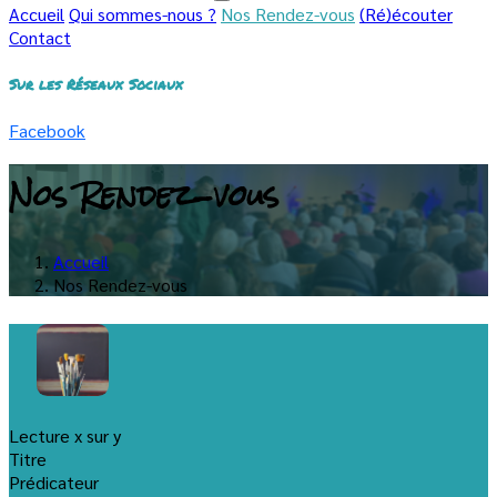
Accueil
Qui sommes-nous ?
Nos Rendez-vous
(Ré)écouter
Contact
Sur les Réseaux Sociaux
Facebook
Nos Rendez-vous
Accueil
Nos Rendez-vous
Lecture x sur y
Titre
Prédicateur