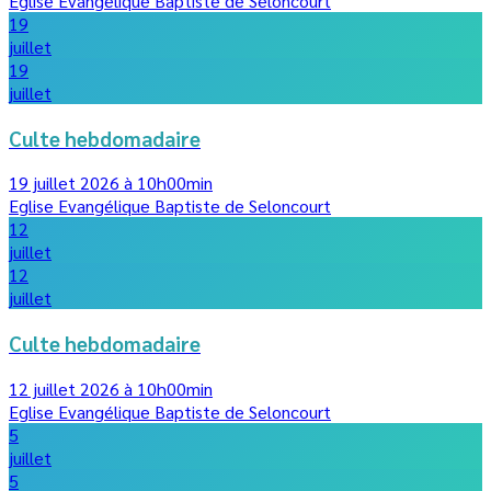
Eglise Evangélique Baptiste de Seloncourt
19
juillet
19
juillet
Culte hebdomadaire
19 juillet 2026 à 10h00min
Eglise Evangélique Baptiste de Seloncourt
12
juillet
12
juillet
Culte hebdomadaire
12 juillet 2026 à 10h00min
Eglise Evangélique Baptiste de Seloncourt
5
juillet
5