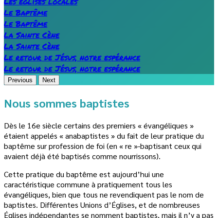
Les églises locales
Le Baptême
Le Baptême
La Sainte Cène
La Sainte Cène
Le retour de Jésus, notre espérance
Le retour de Jésus, notre espérance
Previous
Next
Nous sommes baptistes
Dès le 16e siècle certains des premiers « évangéliques »
étaient appelés « anabaptistes » du fait de leur pratique du
baptême sur profession de foi (en « re »-baptisant ceux qui
avaient déjà été baptisés comme nourrissons).
Cette pratique du baptême est aujourd’hui une
caractéristique commune à pratiquement tous les
évangéliques, bien que tous ne revendiquent pas le nom de
baptistes. Différentes Unions d’Églises, et de nombreuses
Églises indépendantes se nomment baptistes, mais il n’y a pas