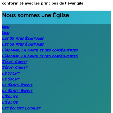
conformité avec les principes de l’évangile
.
Nous sommes une Église
Dieu
Dieu
Les Saintes Écritures
Les Saintes Écritures
L’Homme, la chute et ses conséquences
L’Homme, la chute et ses conséquences
Jésus-Christ
Jésus-Christ
Le Salut
Le Salut
Le Saint-Esprit
Le Saint-Esprit
L’Église
L’Église
Les églises locales