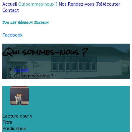
Accueil
Qui sommes-nous ?
Nos Rendez-vous
(Ré)écouter
Contact
Sur les Réseaux Sociaux
Facebook
Qui sommes-nous ?
Accueil
Qui sommes-nous ?
Lecture x sur y
Titre
Prédicateur